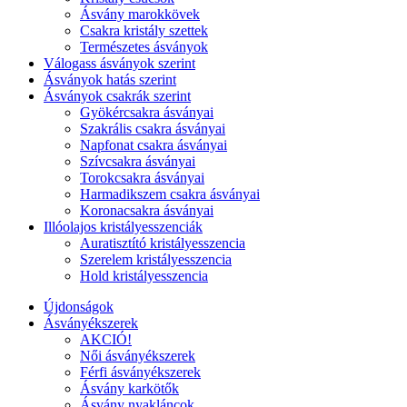
Ásvány marokkövek
Csakra kristály szettek
Természetes ásványok
Válogass ásványok szerint
Ásványok hatás szerint
Ásványok csakrák szerint
Gyökércsakra ásványai
Szakrális csakra ásványai
Napfonat csakra ásványai
Szívcsakra ásványai
Torokcsakra ásványai
Harmadikszem csakra ásványai
Koronacsakra ásványai
Illóolajos kristályesszenciák
Auratisztító kristályesszencia
Szerelem kristályesszencia
Hold kristályesszencia
Újdonságok
Ásványékszerek
AKCIÓ!
Női ásványékszerek
Férfi ásványékszerek
Ásvány karkötők
Ásvány nyakláncok