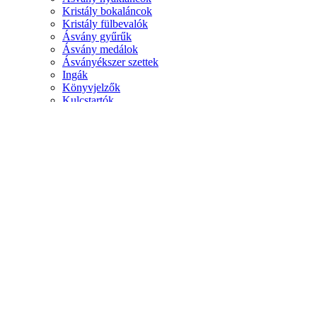
Kristály bokaláncok
Kristály fülbevalók
Ásvány gyűrűk
Ásvány medálok
Ásványékszer szettek
Ingák
Könyvjelzők
Kulcstartók
Ásványok
Kristály csúcsok
Ásvány marokkövek
Csakra kristály szettek
Természetes ásványok
Válogass ásványok szerint
Ásványok hatás szerint
Ásványok csakrák szerint
Gyökércsakra ásványai
Szakrális csakra ásványai
Napfonat csakra ásványai
Szívcsakra ásványai
Torokcsakra ásványai
Harmadikszem csakra ásványai
Koronacsakra ásványai
Illóolajos kristályesszenciák
Auratisztító kristályesszencia