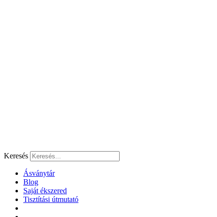
Ugrás
a
tartalomhoz
Keresés
Ásványtár
Blog
Saját ékszered
Tisztítási útmutató