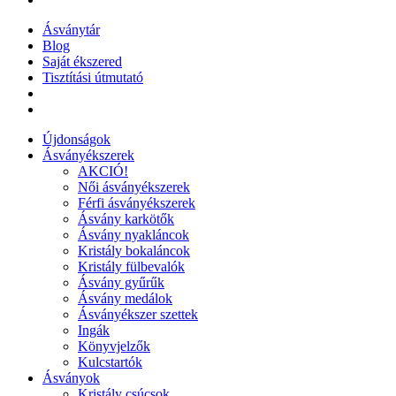
Ásványtár
Blog
Saját ékszered
Tisztítási útmutató
Újdonságok
Ásványékszerek
AKCIÓ!
Női ásványékszerek
Férfi ásványékszerek
Ásvány karkötők
Ásvány nyakláncok
Kristály bokaláncok
Kristály fülbevalók
Ásvány gyűrűk
Ásvány medálok
Ásványékszer szettek
Ingák
Könyvjelzők
Kulcstartók
Ásványok
Kristály csúcsok