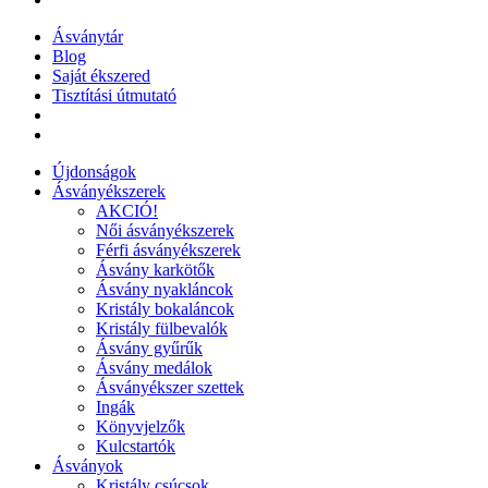
Ásványtár
Blog
Saját ékszered
Tisztítási útmutató
Újdonságok
Ásványékszerek
AKCIÓ!
Női ásványékszerek
Férfi ásványékszerek
Ásvány karkötők
Ásvány nyakláncok
Kristály bokaláncok
Kristály fülbevalók
Ásvány gyűrűk
Ásvány medálok
Ásványékszer szettek
Ingák
Könyvjelzők
Kulcstartók
Ásványok
Kristály csúcsok