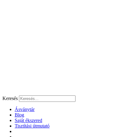
Ugrás
a
tartalomhoz
Keresés
Ásványtár
Blog
Saját ékszered
Tisztítási útmutató