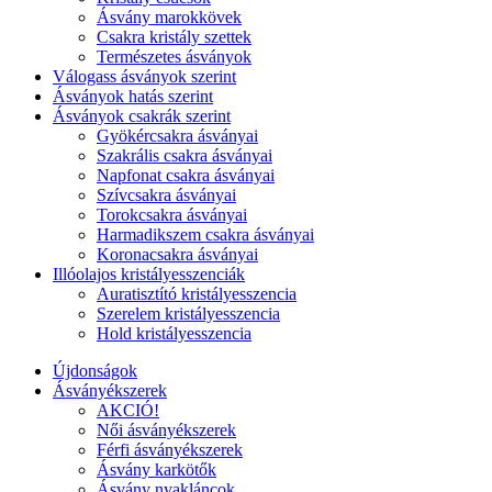
Ásvány marokkövek
Csakra kristály szettek
Természetes ásványok
Válogass ásványok szerint
Ásványok hatás szerint
Ásványok csakrák szerint
Gyökércsakra ásványai
Szakrális csakra ásványai
Napfonat csakra ásványai
Szívcsakra ásványai
Torokcsakra ásványai
Harmadikszem csakra ásványai
Koronacsakra ásványai
Illóolajos kristályesszenciák
Auratisztító kristályesszencia
Szerelem kristályesszencia
Hold kristályesszencia
Újdonságok
Ásványékszerek
AKCIÓ!
Női ásványékszerek
Férfi ásványékszerek
Ásvány karkötők
Ásvány nyakláncok