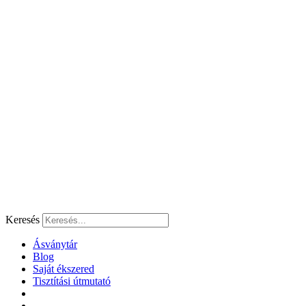
Ugrás
a
tartalomhoz
Keresés
Ásványtár
Blog
Saját ékszered
Tisztítási útmutató