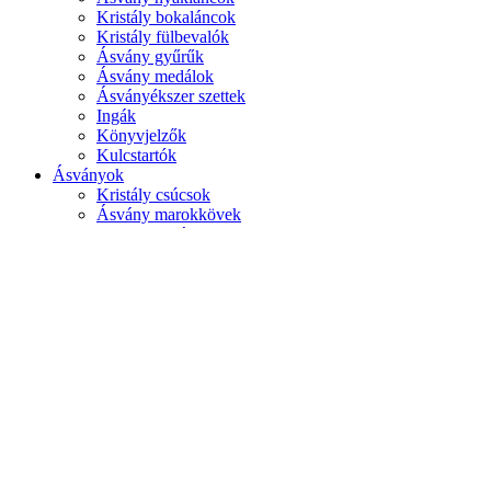
Kristály bokaláncok
Kristály fülbevalók
Ásvány gyűrűk
Ásvány medálok
Ásványékszer szettek
Ingák
Könyvjelzők
Kulcstartók
Ásványok
Kristály csúcsok
Ásvány marokkövek
Csakra kristály szettek
Természetes ásványok
Válogass ásványok szerint
Ásványok hatás szerint
Ásványok csakrák szerint
Gyökércsakra ásványai
Szakrális csakra ásványai
Napfonat csakra ásványai
Szívcsakra ásványai
Torokcsakra ásványai
Harmadikszem csakra ásványai
Koronacsakra ásványai
Illóolajos kristályesszenciák
Auratisztító kristályesszencia