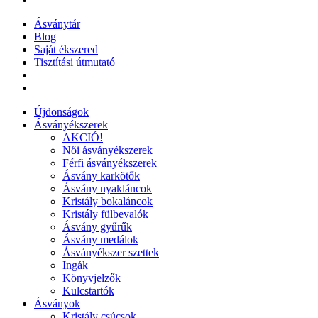
Ásványtár
Blog
Saját ékszered
Tisztítási útmutató
Újdonságok
Ásványékszerek
AKCIÓ!
Női ásványékszerek
Férfi ásványékszerek
Ásvány karkötők
Ásvány nyakláncok
Kristály bokaláncok
Kristály fülbevalók
Ásvány gyűrűk
Ásvány medálok
Ásványékszer szettek
Ingák
Könyvjelzők
Kulcstartók
Ásványok
Kristály csúcsok